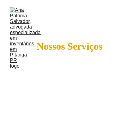
Nossos Serviços
Além da atuação especializada em 
inventários, o Direito Civil abrange 
diversas áreas essenciais, como 
obrigações e contratos, responsabilidade 
civil, direitos reais, família e sucessões. 
Essa ampla cobertura jurídica permite 
uma abordagem estratégica e integrada, 
garantindo soluções eficazes e 
personalizadas para cada caso.